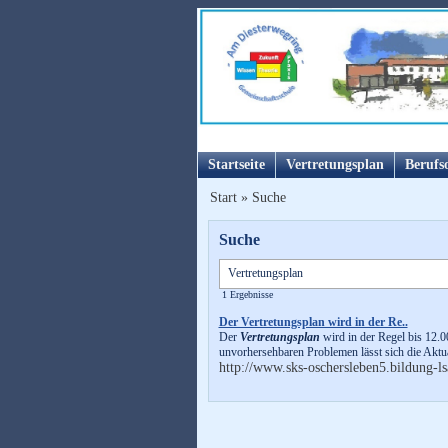
Startseite
Vertretungsplan
Berufs
Start
»
Suche
Suche
1 Ergebnisse
Der Vertretungsplan wird in der Re..
Der
Vertretungsplan
wird in der Regel bis 12.0
unvorhersehbaren Problemen lässt sich die Aktu
http://www.sks-oschersleben5.bildung-ls